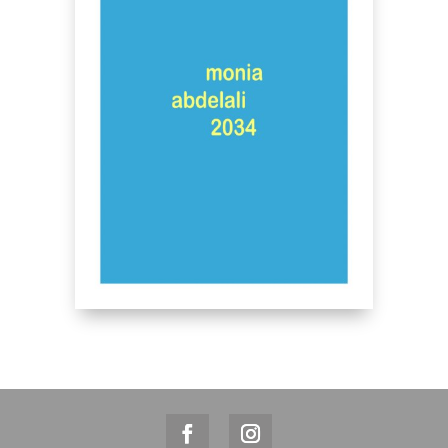
Voir
PDF
b