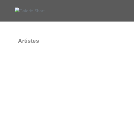
Artistes
MONIA ABDELALI
SANAE ARRAQAS
YASSINE BALBZIOUI
IBN EL FAROUK
ANUAR KHALIFI