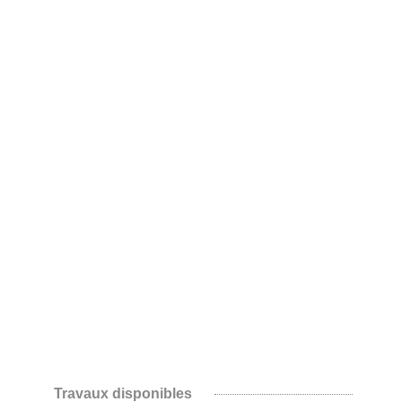
MARYAM MECHICHE
DIEGO MOYA
KHALIL NEMMAOUI
PIMAX
MOHAMED RACHDI
SELFATI
ALINE THOMASSEN
YOUSSEF TITOU
Travaux disponibles